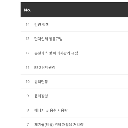
No.
14
인권 정책
13
협력업체 행동규범
12
온실가스 및 에너지관리 규정
11
ESG KPI 관리
10
윤리헌장
9
윤리강령
8
에너지 및 용수 사용량
7
폐기물(폐유) 위탁 재활용 처리량