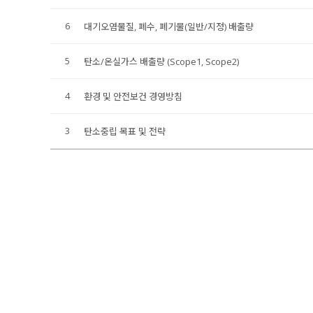
6
대기오염물질, 폐수, 폐기물(일반/지정) 배출량
5
탄소/온실가스 배출량 (Scope1, Scope2)
4
환경 및 안전보건 경영방침
3
탄소중립 목표 및 전략
맨끝