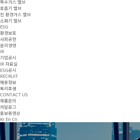
특수가스 밸브
호흡기 밸브
친 환경가스 밸브
소화기 밸브
ESG
환경보호
사회공헌
윤리경영
IR
기업공시
IR 자료실
ESG공시
RECRUIT
채용정보
복리후생
CONTACT US
제품문의
카달로그
홍보동영상
Kr
En
Cn