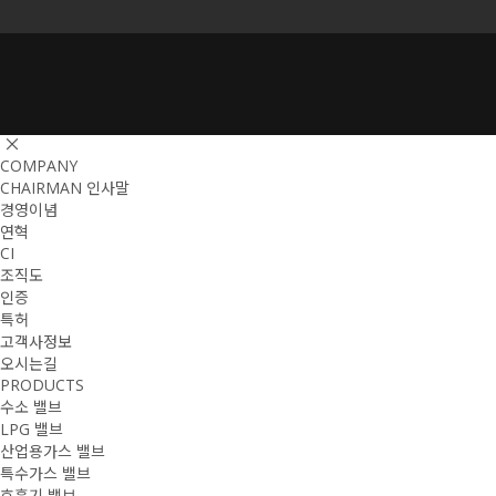
COMPANY
CHAIRMAN 인사말
경영이념
연혁
CI
조직도
인증
특허
고객사정보
오시는길
PRODUCTS
수소 밸브
LPG 밸브
산업용가스 밸브
특수가스 밸브
호흡기 밸브